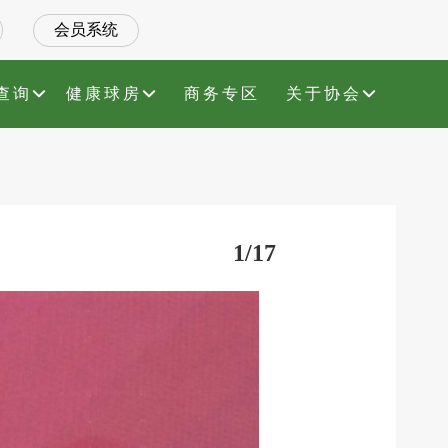
会员系统
查询
健康球房
商务专区
关于协会
1/17