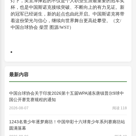
灯下，吴宜泽捧起的不仅是个人职业生涯最重要的冠军奖
杯，也是中国斯诺克接续突破、不断向上的有力见证。新
的冠军已经诞生，新的起点也由此开启。中国斯诺克将带
着这份荣光与信心，继续向世界舞台更高处攀登。（文/
中国台球协会 柴罡 图源/WST）
最新内容
中国台球协会关于印发2026第十五届WPA浦东唐镇普尔9球中
国公开赛竞赛规程的通知
2026-08-07
阅读 118
1243名青少年逐梦廊坊！中国华彩十六球青少年系列赛廊坊站
圆满落幕