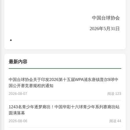
中国台球协会
2026年5月31日
最新内容
中国台球协会关于印发2026第十五届WPA浦东唐镇普尔9球中
国公开赛竞赛规程的通知
2026-08-07
阅读 123
1243名青少年逐梦廊坊！中国华彩十六球青少年系列赛廊坊站
圆满落幕
2026-08-06
阅读 44