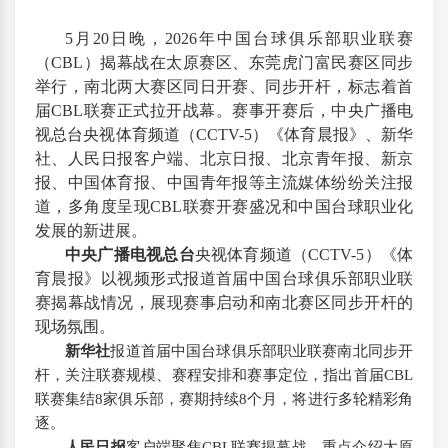
5月20日晚，2026年中国台球俱乐部职业联赛
（CBL）揭幕战在太原赛区、东莞虎门富民赛区同步
举行，南北两大赛区同日开赛、同步开杆，标志着首
届CBL联赛正式拉开战幕。赛事开赛后，中央广播电
视总台央视体育频道（CCTV-5）《体育晨报》、新华
社、人民日报客户端、北京日报、北京青年报、新京
报、中国体育报、中国青年报等主流媒体纷纷关注报
道，多角度呈现CBL联赛开赛盛况和中国台球职业化
发展的新进展。
中央广播电视总台
央视体育频道（CCTV-5）《体
育晨报》以视频形式报道首届中国台球俱乐部职业联
赛揭幕战情况，展现赛事启动和南北赛区同步开杆的
现场氛围。
新华社
报道首届中国台球俱乐部职业联赛南北同步开
杆，关注联赛规模、赛程安排和赛事定位，指出首届CBL
联赛集结8家俱乐部，赛期持续8个月，将进行多轮精彩角
逐。
人民日报
客户端聚焦CBL联赛揭幕战，重点介绍太原