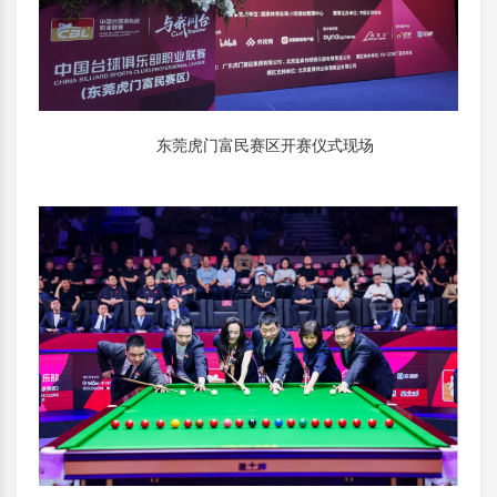
东莞虎门富民赛区开赛仪式现场