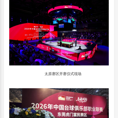
太原赛区开赛仪式现场